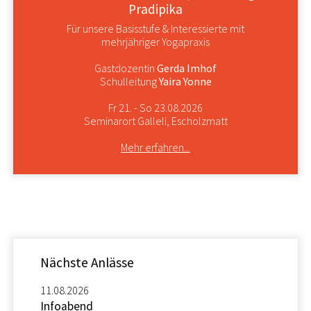
Pradipika
Für unsere Basisstufe & Interessierte mit
mehrjähriger Yogapraxis
Gastdozentin
Gerda Imhof
Schulleitung
Yaira Yonne
Fr 21. - So 23.08.2026
Seminarort Galleli, Escholzmatt
Mehr erfahren...
Nächste Anlässe
11.08.2026
Infoabend